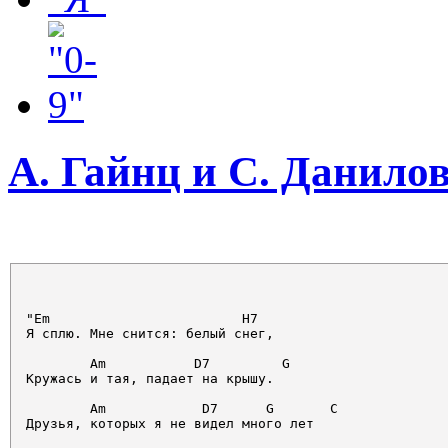
А. Гайнц и С. Данилов
"Em                        H7

Я сплю. Мне снится: белый снег,                

        Am           D7         G

Кружась и тая, падает на крышу.                 

        Am            D7      G       C

Друзья, которых я не видел много лет           
