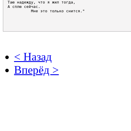
Таю надежду, что я жил тогда,

А сплю сейчас.

          Мне это только снится."			

< Назад
Вперёд >