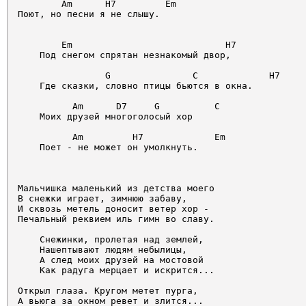
        Am      H7         Em

Поют, но песни я не слышу.                     

        Em                            H7

    Под снегом спрятан незнакомый двор,            

                G               C             H7

    Где сказки, словно птицы бьются в окна.         

          Am      D7     G          C

    Моих друзей многоголосый хор                   

          Am         H7             Em

    Поет - не может он умолкнуть.                  

Мальчишка маленький из детства моего         

В снежки играет, зимнюю забаву,              

И сквозь метель доносит ветер хор -          

Печальный реквием иль гимн во славу.         

    Снежинки, пролетая над землей,

    Нашептывают людям небылицы,

    А след моих друзей на мостовой

    Как радуга мерцает и искрится...

Открыл глаза. Кругом метет пурга,

А вьюга за окном ревет и злится...
