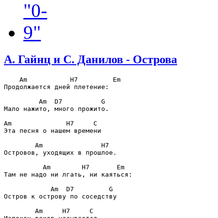
А. Гайнц и С. Данилов - Острова
    Am           H7         Em

Продолжается дней плетение:                    

         Am  D7          G

Мало нажито, много прожито.                    

Am              H7     C

Эта песня о нашем времени                      

        Am               H7

Островов, уходящих в прошлое.                  

          Am        H7       Em

Там не надо ни лгать, ни каяться:              

            Am  D7         G

Остров к острову по соседству                  

        Am     H7     C
