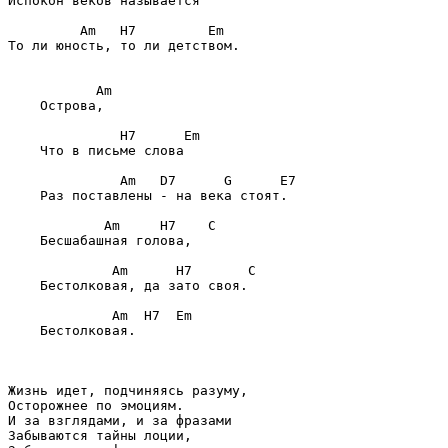
Испокон веков называется                       

         Am   H7         Em

То ли юность, то ли детством.                  

           Am

    Острова,                                 

              H7      Em

    Что в письме слова                     

              Am   D7      G      E7

    Раз поставлены - на века стоят.        

            Am     H7    C

    Бесшабашная голова,                    

             Am      H7       C

    Бестолковая, да зато своя.             

             Am  H7  Em

    Бестолковая.                           

Жизнь идет, подчиняясь разуму,

Осторожнее по эмоциям.

И за взглядами, и за фразами

Забываются тайны лоции,
