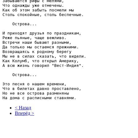
Забываются рифы с мелями,

Что однажды уже отмечены.

Как об этом забыть посмели мы

Столь спокойные, столь беспечные.

    Острова...      

И приходят друзья по праздникам,

Реже пьяные, чаще вежливо.

Встречи наши бывают разными,

Да только мы остаемся прежними.

Возвращаясь к родному берегу

Мы не в силах сказать, что видели.

Как Колумб, что открыл Америку,

А всю жизнь говорил "Вест-Индия".

    Острова...    

Это песня о нашем времени,

Что в билетах давно проставлено,

Но не все острова разменяны

< Назад
Вперёд >