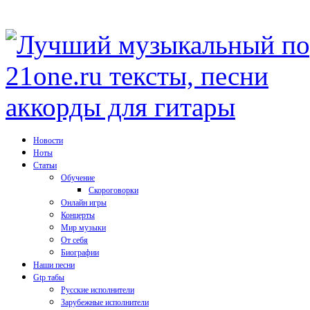
Новости
Ноты
Статьи
Обучение
Скороговорки
Онлайн игры
Концерты
Мир музыки
От себя
Биографии
Наши песни
Gtp табы
Русские исполнители
Зарубежные исполнители