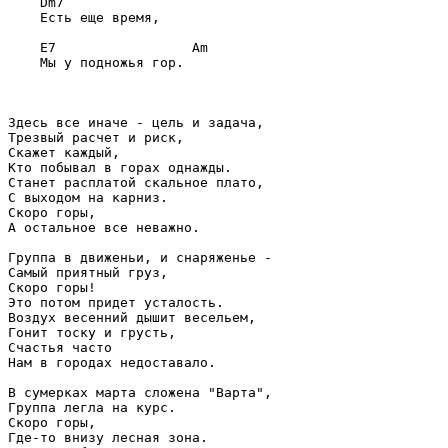
    Dm7

    Есть еще время,                    

    E7                 Am

    Мы у подножья гор.               

Здесь все иначе - цель и задача,

Трезвый расчет и риск,

Скажет каждый,

Кто побывал в горах однажды.

Станет расплатой скальное плато,

С выходом на карниз.

Скоро горы,

А остальное все неважно.

Группа в движеньи, и снаряженье -

Самый приятный груз,

Скоро горы!

Это потом придет усталость.

Воздух весенний дышит весельем,

Гонит тоску и грусть,

Счастья часто

Нам в городах недоставало.

В сумерках марта сложена "Варта",

Группа легла на курс.

Скоро горы,

Где-то внизу лесная зона.
