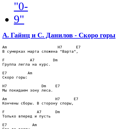
А. Гайнц и С. Данилов - Скоро горы
Am                      H7      E7

В сумерках марта сложена "Варта",       

F           A7        Dm

Группа легла на курс.                  

E7         Am

Скоро горы:                           

H7               Dm    E7

Мы покидаем зону леса.                 

Am                     H7      E7

Кончены сборы. В сторону споры,        

F              A7      Dm

Только вперед и пусть                  

E7           Am
