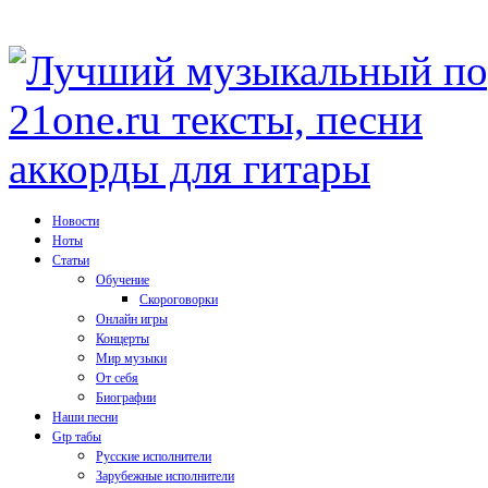
Новости
Ноты
Статьи
Обучение
Скороговорки
Онлайн игры
Концерты
Мир музыки
От себя
Биографии
Наши песни
Gtp табы
Русские исполнители
Зарубежные исполнители