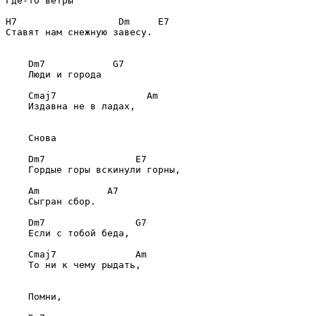
Где-то ветры                           

H7                  Dm     E7

Ставят нам снежную завесу.       

    Dm7            G7

    Люди и города                      

    Cmaj7                Am

    Издавна не в ладах,                

    Снова

    Dm7                E7

    Гордые горы вскинули горны,        

    Am            A7

    Сыгран сбор.                       

    Dm7                G7

    Если с тобой беда,                 

    Cmaj7              Am

    То ни к чему рыдать,               

    Помни,
