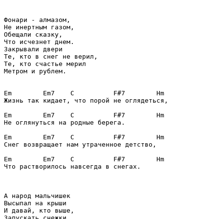
Фонари - алмазом,

Не инертным газом,

Обещали сказку,

Что исчезнет днем.

Закрывали двери

Те, кто в снег не верил,

Те, кто счастье мерил 

Метром и рублем.

Em        Em7    C          F#7        Hm

Жизнь так кидает, что порой не оглядеться,       

Em        Em7    C          F#7        Hm

Не оглянуться на родные берега.                  

Em        Em7    C          F#7        Hm

Снег возвращает нам утраченное детство,          

Em        Em7    C          F#7        Hm

Что растворилось навсегда в снегах.              

А народ мальчишек

Высыпал на крыши

И давай, кто выше,

Запускать снежки.
