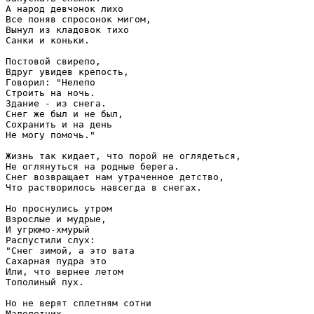
А народ девчонок лихо

Все поняв спросонок мигом,

Вынул из кладовок тихо

Санки и коньки.

Постовой свирепо,

Вдруг увидев крепость,

Говорил: "Нелепо

Строить на ночь.

Здание - из снега.

Снег же был и не был,

Сохранить и на день 

Не могу помочь."

Жизнь так кидает, что порой не оглядеться,

Не оглянуться на родные берега.

Снег возвращает нам утраченное детство,

Что растворилось навсегда в снегах.

Но проснулись утром

Взрослые и мудрые,

И угрюмо-хмурый

Распустили слух:

"Снег зимой, а это вата

Сахарная пудра это

Или, что вернее летом

Тополиный пух.

Но не верят сплетням сотни

Малолетних.
