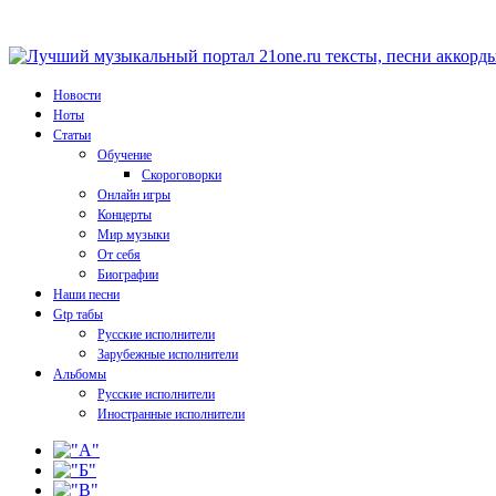
Новости
Ноты
Статьи
Обучение
Скороговорки
Онлайн игры
Концерты
Мир музыки
От себя
Биографии
Наши песни
Gtp табы
Русские исполнители
Зарубежные исполнители
Альбомы
Русские исполнители
Иностранные исполнители