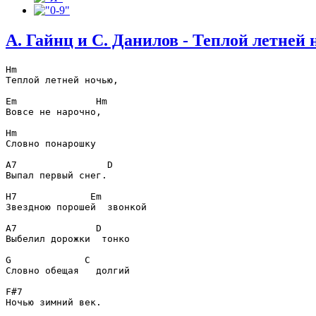
А. Гайнц и С. Данилов - Теплой летней
Hm

Теплой летней ночью,                            

Em              Hm

Вовсе не нарочно,                               

Hm

Словно понарошку                                

A7                D

Выпал первый снег.                              

H7             Em

Звездною порошей  звонкой                        

A7              D

Выбелил дорожки  тонко                           

G             C

Словно обещая   долгий                           

F#7

Ночью зимний век.                               
