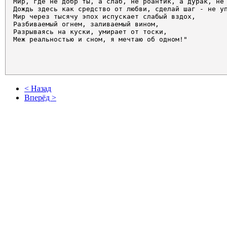
Мир, где не добр ты, а слаб, не роантик, а дурак, не 
Дождь здесь как средство от любви, сделай шаг - не уп
Мир через тысячу эпох испускает слабый вздох,

Разбиваемый огнем, заливаемый вином,

Разрываясь на куски, умирает от тоски,

Меж реальностью и сном, я мечтаю об одном!"          
< Назад
Вперёд >