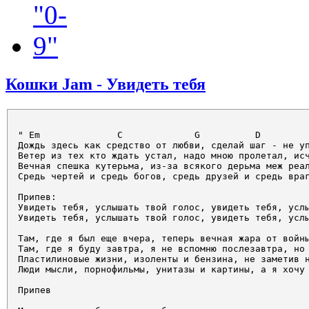
Кошки Jam - Увидеть тебя
" Em              C             G          D         
Дождь здесь как средство от любви, сделай шаг - не уп
Ветер из тех кто ждать устал, надо мною пролетал, исч
Вечная спешка кутерьма, из-за всякого дерьма меж реал
Средь чертей и средь богов, средь друзей и средь враг
Припев:

Увидеть тебя, услышать твой голос, увидеть тебя, услы
Увидеть тебя, услышать твой голос, увидеть тебя, услы
Там, где я был еще вчера, теперь вечная жара от войны
Там, где я буду завтра, я не вспомню послезавтра, но 
Пластилиновые жизни, изоленты и бензина, не заметив н
Люди мысли, порнофильмы, унитазы и картины, а я хочу 
Припев
