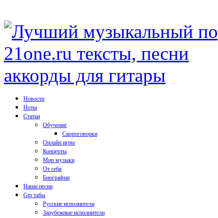
Новости
Ноты
Статьи
Обучение
Скороговорки
Онлайн игры
Концерты
Мир музыки
От себя
Биографии
Наши песни
Gtp табы
Русские исполнители
Зарубежные исполнители