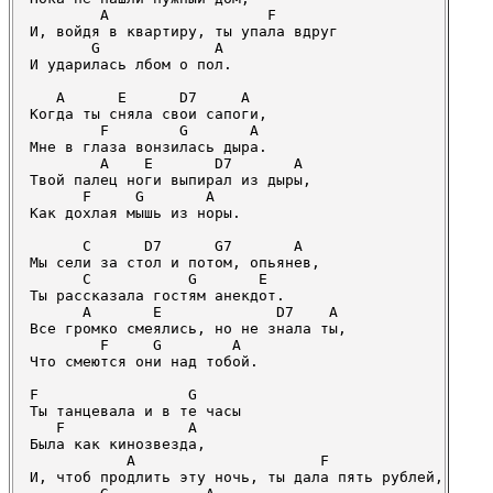
        A                  F

И, войдя в квартиру, ты упала вдруг

       G             A

И ударилась лбом о пол.

   A      E      D7     A

Когда ты сняла свои сапоги,

        F        G       A

Мне в глаза вонзилась дыра.

        A    E       D7       A

Твой палец ноги выпирал из дыры,

      F     G       A

Как дохлая мышь из норы.

      C      D7      G7       A

Мы сели за стол и потом, опьянев,

      C           G       E

Ты рассказала гостям анекдот.

      A       E             D7    A

Все громко смеялись, но не знала ты,

        F     G        A

Что смеются они над тобой.

F                 G

Ты танцевала и в те часы

   F              A

Была как кинозвезда,

           A                     F

И, чтоб продлить эту ночь, ты дала пять рублей,
