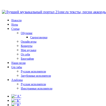
Новости
Ноты
Статьи
Обучение
Скороговорки
Онлайн игры
Концерты
Мир музыки
От себя
Биографии
Наши песни
Gtp табы
Русские исполнители
Зарубежные исполнители
Альбомы
Русские исполнители
Иностранные исполнители