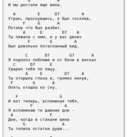
        G           A

И мы достали еще вина.

  A         E      D7         A

Утром, проснувшись, я был тосклив,

      F     G       A

Потому что был разбит.

      A      E        D7    A

Ты лежала с ним, и у вас двоих

        F        G         A

Был довольно потасканный вид.

       C       D7        G7       A

Я подполз поближе и от боли в висках

  C      D7      E

Ударил тебя по лицу.

       A     E         D7     A

Ты открыла глаза и, громко икнув,

 F        G       A

Опять отошла ко сну.

   F                 G

И вот теперь, вспоминая тебя,

         F             A

Я вспоминаю те давние дни -

 A               F

Дни, когда в стакане вина

      G               A

Ты топила остатки души...
