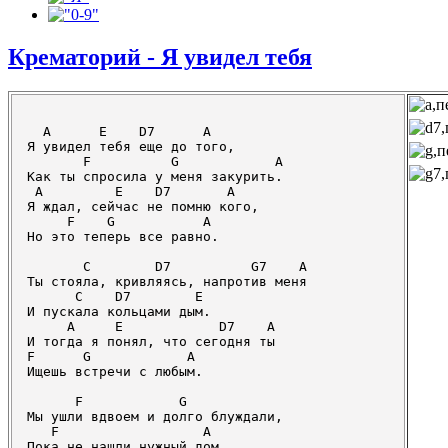
Крематорий - Я увидел тебя
  A      E    D7      A

Я увидел тебя еще до того,

       F          G            A

Как ты спросила у меня закурить.

 A         E    D7       A

Я ждал, сейчас не помню кого,

     F    G           A

Но это теперь все равно.

       C        D7          G7    A

Ты стояла, кривляясь, напротив меня

      C    D7        E

И пускала кольцами дым.

     A     E            D7    A

И тогда я понял, что сегодня ты

F      G            A

Ищешь встречи с любым.

      F            G

Мы ушли вдвоем и долго блуждали,

   F                  A

Пока не нашли нужный дом,
