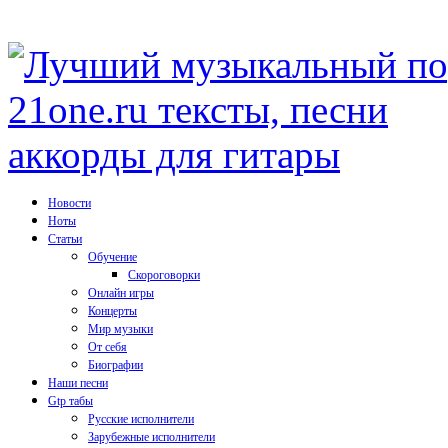
Новости
Ноты
Статьи
Обучение
Скороговорки
Онлайн игры
Концерты
Мир музыки
От себя
Биографии
Наши песни
Gtp табы
Русские исполнители
Зарубежные исполнители