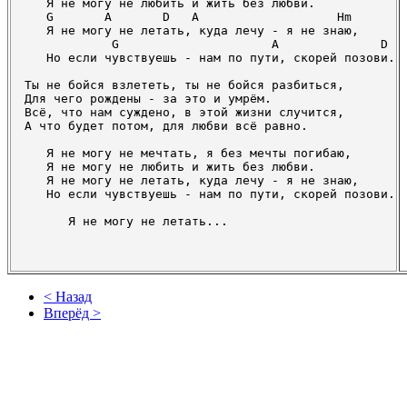
   Я не могу не любить и жить без любви.

   G       A       D   A                   Hm

   Я не могу не летать, куда лечу - я не знаю,

            G                     A              D

   Но если чувствуешь - нам по пути, скорей позови.

Ты не бойся взлететь, ты не бойся разбиться,

Для чего рождены - за это и умрём.

Всё, что нам суждено, в этой жизни случится,

А что будет потом, для любви всё равно.

   Я не могу не мечтать, я без мечты погибаю,

   Я не могу не любить и жить без любви.

   Я не могу не летать, куда лечу - я не знаю,

   Но если чувствуешь - нам по пути, скорей позови.

      Я не могу не летать...

< Назад
Вперёд >