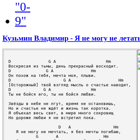
Кузьмин Владимир - Я не могу не летат
D               G A                    Hm

Воскресая из тьмы, день прекрасный восходит.

D              G A               Hm

Он похож на тебя, мечта моя, плыви.

D                     G A                   Hm

[Осторожный] твой взгляд мысль о счастье наводит,

D             G A                Hm

Ты не бойся его, ты не бойся любви.

Звёзды в небе не лгут, время не остановишь,

Но и счастье не ждёт и жизнь так коротка.

Я объехал весь свет, в мире много сокровищ

Но дороже любви я не встретил пока.

                    D   A                 Hm

   Я не могу не мечтать, я без мечты погибаю,

           G       A                  Hm
