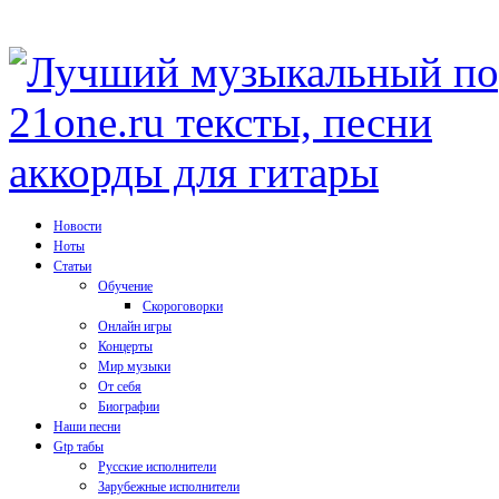
Новости
Ноты
Статьи
Обучение
Скороговорки
Онлайн игры
Концерты
Мир музыки
От себя
Биографии
Наши песни
Gtp табы
Русские исполнители
Зарубежные исполнители