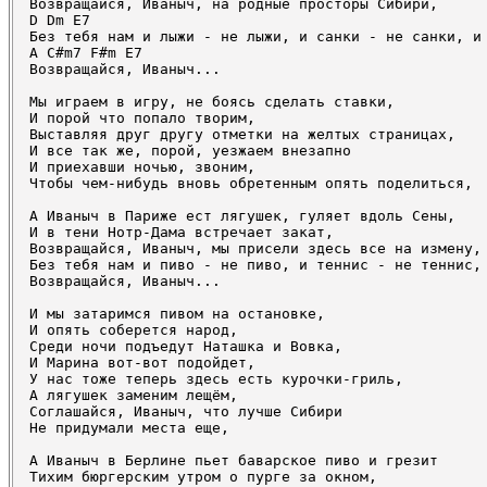
Возвращайся, Иваныч, на родные просторы Сибири,

D Dm E7

Без тебя нам и лыжи - не лыжи, и санки - не санки, и 
A C#m7 F#m E7

Возвращайся, Иваныч...

Мы играем в игру, не боясь сделать ставки,

И порой что попало творим,

Выставляя друг другу отметки на желтых страницах,

И все так же, порой, уезжаем внезапно

И приехавши ночью, звоним,

Чтобы чем-нибудь вновь обретенным опять поделиться,

А Иваныч в Париже ест лягушек, гуляет вдоль Сены,

И в тени Нотр-Дама встречает закат,

Возвращайся, Иваныч, мы присели здесь все на измену,

Без тебя нам и пиво - не пиво, и теннис - не теннис, 
Возвращайся, Иваныч...

И мы затаримся пивом на остановке,

И опять соберется народ,

Среди ночи подъедут Наташка и Вовка,

И Марина вот-вот подойдет,

У нас тоже теперь здесь есть курочки-гриль,

А лягушек заменим лещём,

Соглашайся, Иваныч, что лучше Сибири

Не придумали места еще,

А Иваныч в Берлине пьет баварское пиво и грезит

Тихим бюргерским утром о пурге за окном,
