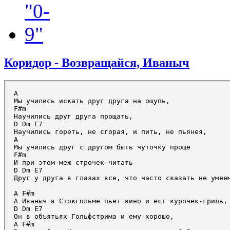
Коридор - Возвращайся, Иваныч
A

Мы учились искать друг друга на ощупь,

F#m

Научились друг друга прощать,

D Dm E7

Научились гореть, не сгорая, и пить, не пьянея,

A

Мы учились друг с другом быть чуточку проще

F#m

И при этом меж строчек читать

D Dm E7

Друг у друга в глазах все, что часто сказать не умеем
A F#m

А Иваныч в Стокгольме пьет вино и ест курочек-гриль,

D Dm E7

Он в объятьях Гольфстрима и ему хорошо,

A F#m
