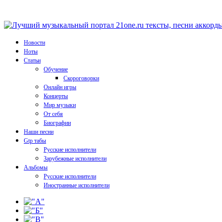
Новости
Ноты
Статьи
Обучение
Скороговорки
Онлайн игры
Концерты
Мир музыки
От себя
Биографии
Наши песни
Gtp табы
Русские исполнители
Зарубежные исполнители
Альбомы
Русские исполнители
Иностранные исполнители