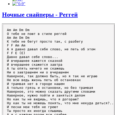
Ночные снайперы - Реггей
Am Am Dm Dm

О тебе не поют в стиле реггей

Am Am Dm Dm

К тебе не бегут просто так, с разбегу

F F Am Am

А я давно давал себе слово, не петь об этом

F F E (E)

Давно давал себе слово...

И вчерашнее кажется сказкой

И вчерашнее скажется завтра

А ты опять ничего не скажешь

Ни о завтрашнем ни о вчерашнем

Наверное, так должно быть, но я так не играю

Не всю ведь жизнь петь об остановках

И трамвая нет в городе нашем

А только грязь и остановки, но без трамвая

Наверное, это можно сказать другими словами

Наверное, нужно пойти и заняться делом

Но как ты не видишь, что я догораю?

Ну как ты не можешь понять, что мне некуда деться?..

И песни мои тебя не греют

Ты просто их иногда слышишь

А я с каждым разом все слабее
