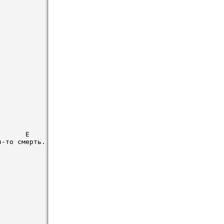
      E

-то смерть.
