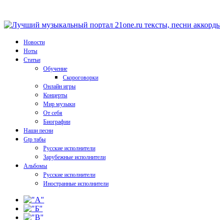
Новости
Ноты
Статьи
Обучение
Скороговорки
Онлайн игры
Концерты
Мир музыки
От себя
Биографии
Наши песни
Gtp табы
Русские исполнители
Зарубежные исполнители
Альбомы
Русские исполнители
Иностранные исполнители