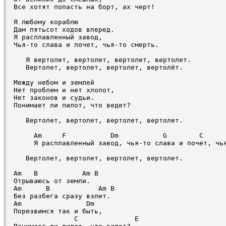
Все хотят попасть на борт, ах черт!

Я любому кораблю

Дам пятьсот ходов вперед.

Я расплавленный завод,

Чья-то слава и почет, чья-то смерть.

   Я вертолет, вертолет, вертолет, вертолет.

   Вертолет, вертолет, вертолет, вертолёт.

Между небом и землей

Нет проблем и нет хлопот,

Нет законов и судьи.

Понимает ли пилот, что ведет?

   Вертолет, вертолет, вертолет, вертолет.

     Am     F           Dm           G        C      
     Я расплавленный завод, чья-то слава и почет, чья
   Вертолет, вертолет, вертолет, вертолет.

Am   B           Am B

Отрываюсь от земли.

Am      B            Am B

Без разбега сразу взлет.

Am                Dm

Порезвимся так и быть,

               C              E
