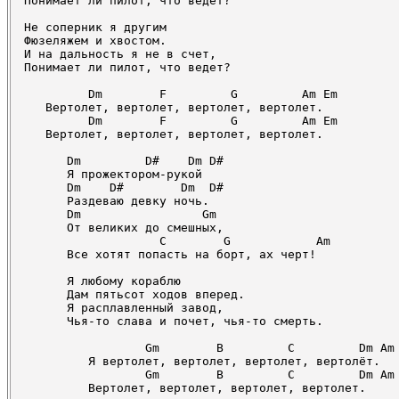
Понимает ли пилот, что ведет?

Не соперник я другим

Фюзеляжем и хвостом.

И на дальность я не в счет,

Понимает ли пилот, что ведет?

         Dm        F         G         Am Em

   Вертолет, вертолет, вертолет, вертолет.

         Dm        F         G         Am Em

   Вертолет, вертолет, вертолет, вертолет.

      Dm         D#    Dm D#

      Я прожектором-рукой

      Dm    D#        Dm  D#

      Раздеваю девку ночь.

      Dm                 Gm

      От великих до смешных,

                   C        G            Am

      Все хотят попасть на борт, ах черт!

      Я любому кораблю

      Дам пятьсот ходов вперед.

      Я расплавленный завод,

      Чья-то слава и почет, чья-то смерть.

                 Gm        B         C         Dm Am

         Я вертолет, вертолет, вертолет, вертолёт.

                 Gm        B         C         Dm Am

         Вертолет, вертолет, вертолет, вертолет.
