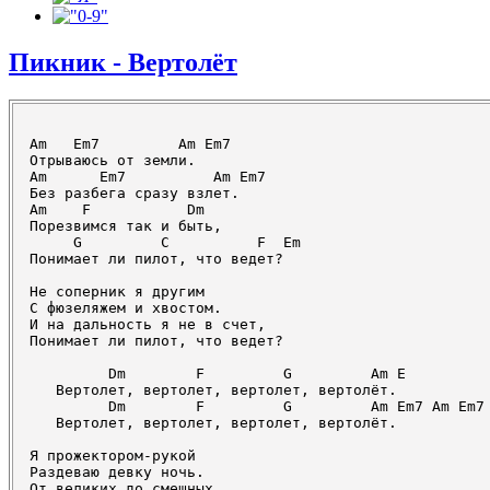
Пикник - Вертолёт
Am   Em7         Am Em7

Отрываюсь от земли.

Am      Em7          Am Em7

Без разбега сразу взлет.

Am    F           Dm

Порезвимся так и быть,

     G         C          F  Em

Понимает ли пилот, что ведет?

Не соперник я другим

С фюзеляжем и хвостом.

И на дальность я не в счет,

Понимает ли пилот, что ведет?

         Dm        F         G         Am E

   Вертолет, вертолет, вертолет, вертолёт.

         Dm        F         G         Am Em7 Am Em7

   Вертолет, вертолет, вертолет, вертолёт.

Я прожектором-рукой

Раздеваю девку ночь.

От великих до смешных,
