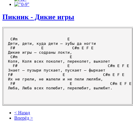
Пикник - Дикие игры
 C#m                     E

Дети, дети, куда дети – зубы да ногти

 F#           E            C#m E F E

Дикие игры – содраны локти,

 C#m                      E

Коля, Коля всех поколет, переколет, выколет

  F#                     E                C#m E F E

Знает – пузыри пускает, пускает – фыркает

F#                     E                C#m E F E

Их не грели, не жалели и не пели люляби,

 F#                       E                C#m E F E

Люба, Люба всех полюбит, перелюбит, вылюбит.

< Назад
Вперёд >