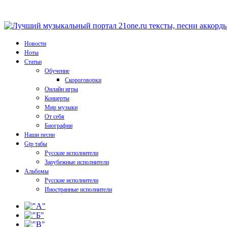
Новости
Ноты
Статьи
Обучение
Скороговорки
Онлайн игры
Концерты
Мир музыки
От себя
Биографии
Наши песни
Gtp табы
Русские исполнители
Зарубежные исполнители
Альбомы
Русские исполнители
Иностранные исполнители