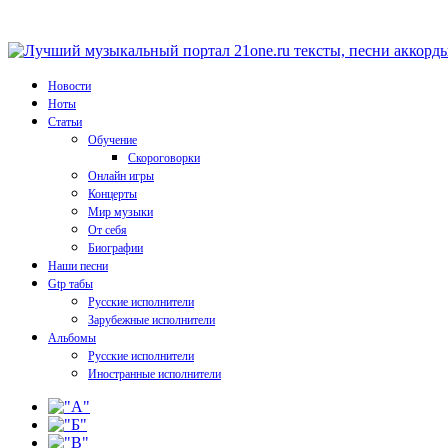
Новости
Ноты
Статьи
Обучение
Скороговорки
Онлайн игры
Концерты
Мир музыки
От себя
Биографии
Наши песни
Gtp табы
Русские исполнители
Зарубежные исполнители
Альбомы
Русские исполнители
Иностранные исполнители