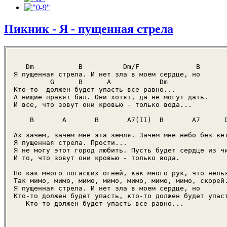
Пикник - Я - пущенная стрела
   Dm           B          Dm/F              B

Я пущенная стрела. И нет зла в моем сердце, но

         G      B      A            Dm

Кто-то  должен будет упасть все равно...

А нищие правят бал. Они хотят, да не могут дать.

И все, что зовут они кровью - только вода...

    B       A       B       A7(II)  B       A7      D
Ах зачем, зачем мне эта земля. Зачем мне небо без вет
Я пущенная стрела. Прости...

Я не могу этот город любить. Пусть будет сердце из чи
И то, что зовут они кровью - только вода.

Но как много погасших огней, как много рук, что нельз
Так мимо, мимо, мимо, мимо, мимо, мимо, мимо, скорей.
Я пущенная стрела. И нет зла в моем сердце, но

Кто-то должен будет упасть, кто-то должен будет упаст
   Кто-то должен будет упасть все равно...
