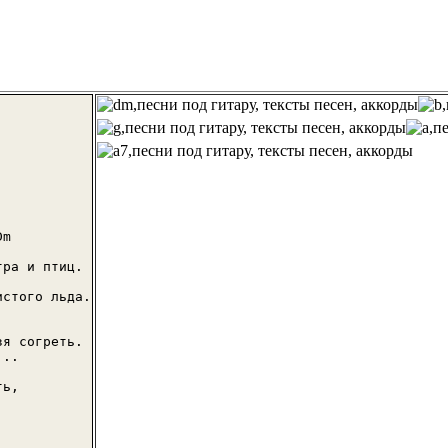
m

ра и птиц.

стого льда.

я согреть.

..

ь,
