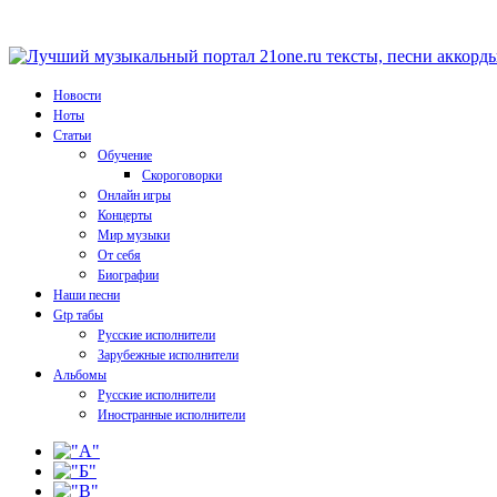
Новости
Ноты
Статьи
Обучение
Скороговорки
Онлайн игры
Концерты
Мир музыки
От себя
Биографии
Наши песни
Gtp табы
Русские исполнители
Зарубежные исполнители
Альбомы
Русские исполнители
Иностранные исполнители