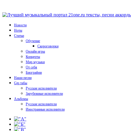
Новости
Ноты
Статьи
Обучение
Скороговорки
Онлайн игры
Концерты
Мир музыки
От себя
Биографии
Наши песни
Gtp табы
Русские исполнители
Зарубежные исполнители
Альбомы
Русские исполнители
Иностранные исполнители