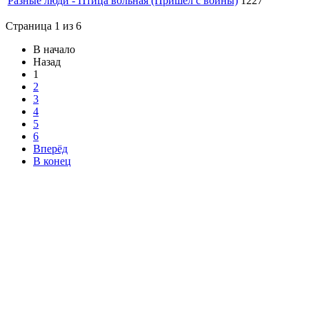
Разные люди - Птица вольная (Пришел с войны)
1227
Страница 1 из 6
В начало
Назад
1
2
3
4
5
6
Вперёд
В конец