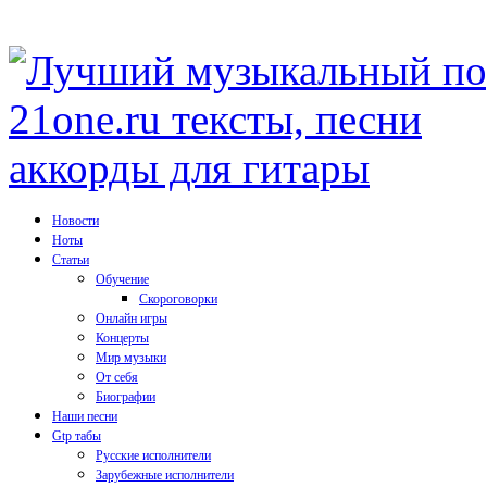
Новости
Ноты
Статьи
Обучение
Скороговорки
Онлайн игры
Концерты
Мир музыки
От себя
Биографии
Наши песни
Gtp табы
Русские исполнители
Зарубежные исполнители