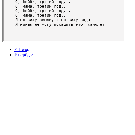
   О, бейби, третий год...

   О, мама, третий год...

   О, бейби, третий год...

   О, мама, третий год...

   Я не вижу земли, я не вижу воды

   Я никак не могу посадить этот самолет

< Назад
Вперёд >