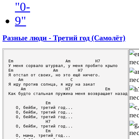
Разные люди - Третий год (Самолёт)
Em                     Am          H7

У меня сорвало штурвал, у меня пробито крыло

Em                Am        H7

Я отстал от своих, но это ещё ничего.

    Am                   C

Я иду против солнца, я иду на закат

     Am                H7              Em

Как будто стальная пружина меня возвращает назад

               Em

   О, бейби, третий год...

   О, бейби, третий год...

   О, бейби, третий год...

               H7

   О, бейби, третий год...

               Em

   О, мама, третий год...
