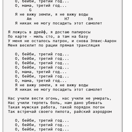
   О, бейби, третий год...

   О, мама, третий год...

         G

   Я не вижу земли, я не вижу воды

        Am              H7        Em

   Я никак не могу посадить этот самолет

Я ложусь в дрейф, я достаю папиросы

По карте - миль сто, а там на базу

У меня не осталось патрон, и снова Элвис-Аарон

Меня веселит по рации прямая трансляция

   О, бейби, третий год...

   О, бейби, третий год...

   О, бейби, третий год...

   О, бейби, третий год...

   О, мама, третий год...

   О, бейби, третий год...

   О, мама, третий год...

   Я не вижу земли, я не вижу воды

   Я никак не могу посадить этот самолет

Нас учили вести огонь, нас учили не умирать,

Нас учили терпеть боль, нам дано убивать

Такая мужская работа, такой порядок погон

Так встречай своего пилота, райский аэродром

   О, бейби, третий год...

   О, бейби, третий год...

   О, бейби, третий год...
