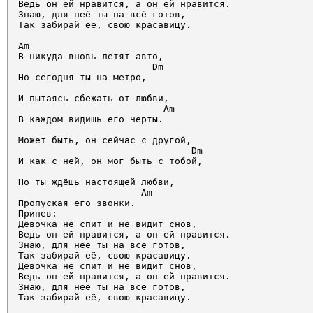
Ведь он ей нравится, а он ей нравится. 

Знаю, для неё ты на всё готов, 

Так забирай её, свою красавицу. 

Am

В никуда вновь летят авто, 

                        Dm

Но сегодня ты на метро, 

И пытаясь сбежать от любви, 

                          Am

В каждом видишь его черты. 

Может быть, он сейчас с другой, 

                               Dm

И как с ней, он мог быть с тобой, 

Но ты ждёшь настоящей любви, 

                      Am

Пропуская его звонки.

Припев: 

Девочка не спит и не видит снов, 

Ведь он ей нравится, а он ей нравится. 

Знаю, для неё ты на всё готов, 

Так забирай её, свою красавицу. 

Девочка не спит и не видит снов, 

Ведь он ей нравится, а он ей нравится. 

Знаю, для неё ты на всё готов, 

Так забирай её, свою красавицу. 
