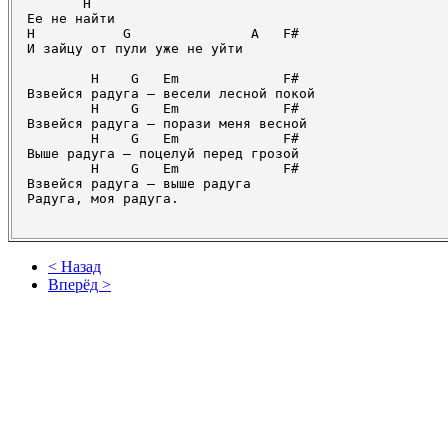
       H

Ее не найти

H           G               A   F#      

И зайцу от пули уже не уйти

        H    G   Em             F#

Взвейся радуга – весели лесной покой

        H    G   Em             F#

Взвейся радуга – порази меня весной

        H    G   Em             F#

Выше радуга – поцелуй перед грозой

        H    G   Em             F#

Взвейся радуга – выше радуга

< Назад
Вперёд >