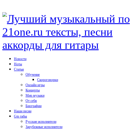
Новости
Ноты
Статьи
Обучение
Скороговорки
Онлайн игры
Концерты
Мир музыки
От себя
Биографии
Наши песни
Gtp табы
Русские исполнители
Зарубежные исполнители