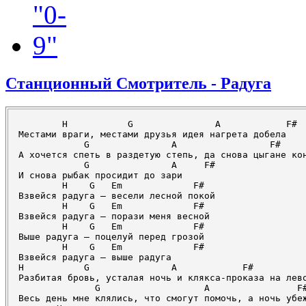
Станционный Смотритель - Радуга
	H           G               A            F#      H

Местами враги, местами друзья идея нагрета добела

            G               A                 F#     
А хочется спеть в раздетую степь, да снова цыгане кон
            G               A     F#

И снова рыбак просидит до зари

        H    G   Em             F#

Взвейся радуга – весели лесной покой

        H    G   Em             F#

Взвейся радуга – порази меня весной

        H    G   Em             F#

Выше радуга – поцелуй перед грозой

        H    G   Em             F#

Взвейся радуга – выше радуга

H           G               A            F#          
Разбитая бровь, усталая ночь и клякса-проказа на лево
              G                   A                F#
Весь день мне клялись, что смогут помочь, а ночь убеж