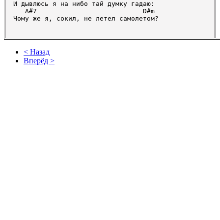
И дывлюсь я на нибо тай думку гадаю:

   A#7                           D#m

< Назад
Вперёд >