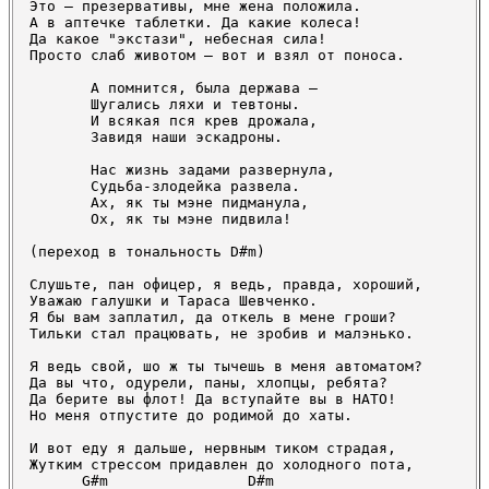
Это — презервативы, мне жена положила.

А в аптечке таблетки. Да какие колеса!

Да какое "экстази", небесная сила!

Просто слаб животом — вот и взял от поноса.

       А помнится, была держава —

       Шугались ляхи и тевтоны.

       И всякая пся крев дрожала,

       Завидя наши эскадроны.

       Нас жизнь задами развернула,

       Судьба-злодейка развела.

       Ах, як ты мэне пидманула,

       Ох, як ты мэне пидвила!

(переход в тональность D#m)

Слушьте, пан офицер, я ведь, правда, хороший,

Уважаю галушки и Тараса Шевченко.

Я бы вам заплатил, да откель в мене гроши?

Тильки стал працювать, не зробив и малэнько.

Я ведь свой, шо ж ты тычешь в меня автоматом?

Да вы что, одурели, паны, хлопцы, ребята?

Да берите вы флот! Да вступайте вы в НАТО!

Но меня отпустите до родимой до хаты.

И вот еду я дальше, нервным тиком страдая,

Жутким стрессом придавлен до холодного пота,

      G#m                D#m
