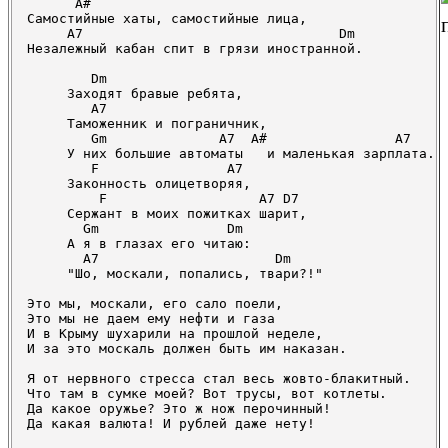
      A#

Самостийные хаты, самостийные лица,

     A7                                Dm

Незалежный кабан спит в грязи иностранной.

        Dm

     Заходят бравые ребята,

        A7

     Таможенник и пограничник,

        Gm              A7  A#                A7

     У них большие автоматы   и маленькая зарплата.

        F                A7

     Законность олицетворяя,

         F                   A7 D7

     Сержант в моих пожитках шарит,

       Gm                Dm

     А я в глазах его читаю:

       A7                      Dm

     "Шо, москали, попались, твари?!"

Это мы, москали, его сало поели,

Это мы не даем ему нефти и газа

И в Крыму шухарили на прошлой неделе,

И за это москаль должен быть им наказан.

Я от нервного стресса стал весь жовто-блакитный.

Что там в сумке моей? Вот трусы, вот котлеты.

Да какое оружье? Это ж нож перочинный!

Да какая валюта! И рублей даже нету!
