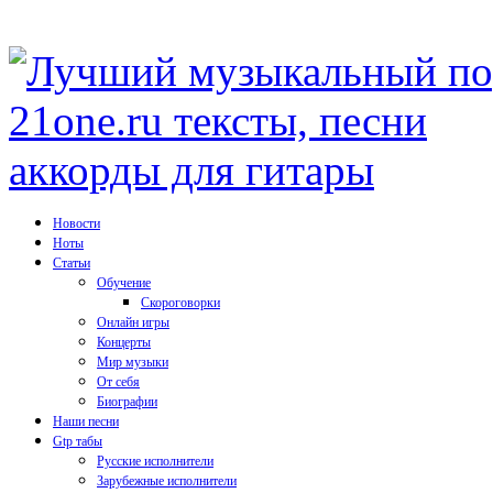
Новости
Ноты
Статьи
Обучение
Скороговорки
Онлайн игры
Концерты
Мир музыки
От себя
Биографии
Наши песни
Gtp табы
Русские исполнители
Зарубежные исполнители