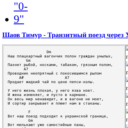
Шаов Тимур - Транзитный поезд через
	         Dm

Наш плацкартный вагончик полон граждан унылых,

        Gm

Пахнет рыбой, носками, табаком, грязным полом,

       A7

Проводник неопрятный с покосившимся рылом

     A#                  A7

Продает жидкий чай по цене пепси-колы.

У него жизнь плохая, у него язва ноет.

И жена изменяет, и пусто в кармане.

Он весь мир ненавидит, и в вагоне не моет,

И сортир закрывает и плюет нам в стаканы.

         F

Вот наш поезд подходит к украинской границе,

         Gm

Вот мелькают уже самостийные паны,
