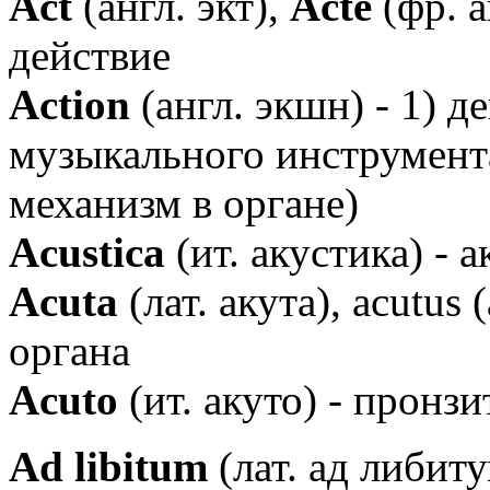
Аct
(англ. экт),
Аcte
(фр. а
действие
Аction
(англ. экшн) - 1) д
музыкального инструмент
механизм в органе)
Аcustica
(ит. акустика) - 
Аcuta
(лат. акута), acutus
органа
Аcuto
(ит. акуто) - пронзи
Аd libitum
(лат. ад либит