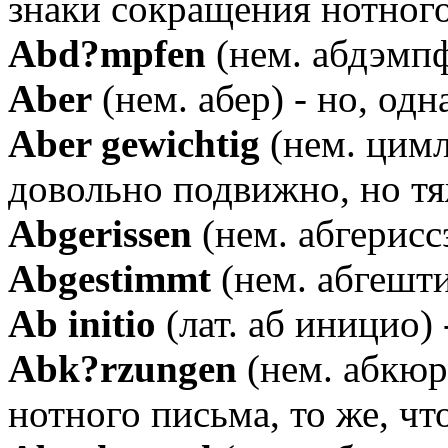
знаки сокращения нотног
Аbd?mpfen
(нем. абдэмпф
Аber
(нем. абер) - но, одн
Аber gewichtig
(нем. цимл
довольно подвижно, но т
Аbgerissen
(нем. абгерисс
Аbgestimmt
(нем. абгешт
Аb initio
(лат. аб иницио) 
Аbk?rzungen
(нем. абкюр
нотного письма, то же, чт