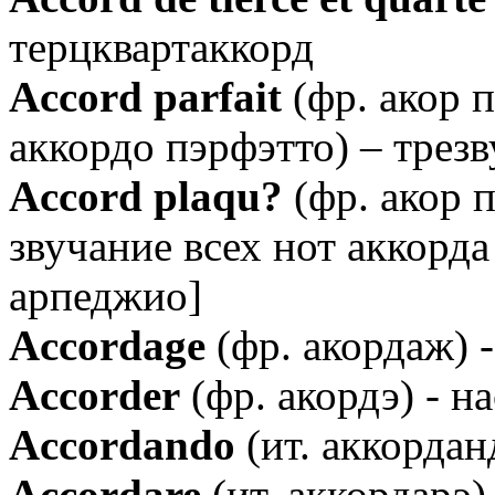
терцквартаккорд
Аccord parfait
(фр. акор 
аккордо пэрфэтто) – трез
Аccord plaqu?
(фр. акор 
звучание всех нот аккорд
арпеджио]
Аccordage
(фр. акордаж) 
Аccorder
(фр. акордэ) - н
Аccordando
(ит. аккордан
Аccordare
(ит. аккордарэ)