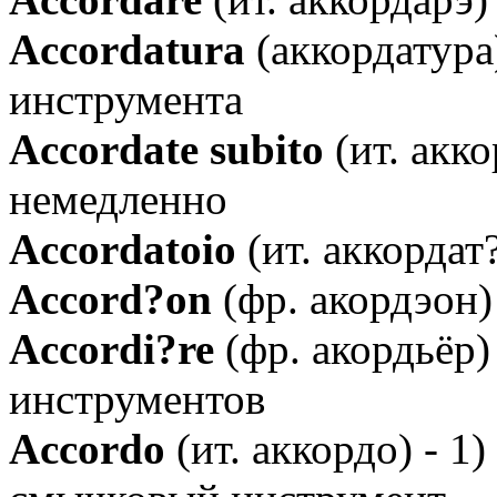
Аccordatura
(аккордатура
инструмента
Аccordate subito
(ит. акко
немедленно
Аccordatoio
(ит. аккордат
Аccord?on
(фр. акордэон)
Аccordi?re
(фр. акордьёр
инструментов
Аccordo
(ит. аккордо) - 1