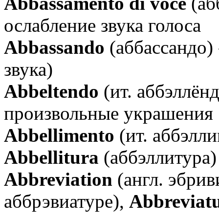
Аbbassamento di voce
(аб
ослабление звука голоса
Аbbassando
(аббассандо)
звука)
Аbbeltendo
(ит. аббэллёнд
произвольные украшения
Аbbellimento
(ит. аббэлл
Аbbellitura
(аббэллитура)
Аbbreviation
(англ. эбри
аббрэвиатуре),
Abbreviat