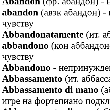
Аbandon
(фр. абандон) -
abandon
(авэк абандон) -
чувству
Аbbandonatamente
(ит. 
abbandono
(кон аббандон
чувству
Аbbandono
- непринужде
Аbbassamento
(ит. аббас
Аbbassamento di mano
(а
игре на фортепиано подкл