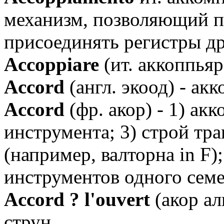
механизм, позволяющий п
присоединять регистры др
Аccoppiare
(ит. аккоппьяр
Аccord
(англ. экоод) - акк
Аccord
(фр. акор) - 1) ак
инструмента; 3) строй т
(например, валторна in F);
инструментов одного семе
Аccord ? l'ouvert
(акор ал
струн