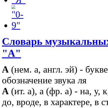
Словарь музыкальных
"A"
А
(нем. а, англ. эй) - букв
обозначение звука ля
А
(ит. а), а (фр. а) - на, у, к
до, вроде, в характере, в с