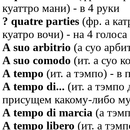
куаттро мани) - в 4 руки
? quatre parties
(фр. а кат
куатро вочи) - на 4 голоса
А suo arbitrio
(а суо арби
А suo comodo
(ит. а суо 
А tempo
(ит. а тэмпо) - в
А tempo di...
(ит. а тэмпо 
присущем какому-либо м
А tempo di marcia
(а тэм
А tempo libero
(ит. а тэм