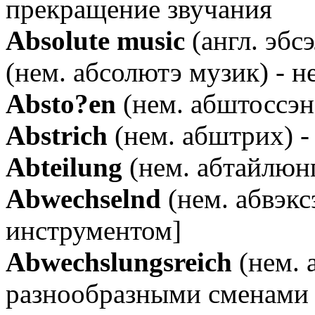
прекращение звучания
Аbsolute music
(англ. эбс
(нем. абсолютэ музик) - 
Аbsto?en
(нем. абштоссэн
Аbstrich
(нем. абштрих) 
Аbteilung
(нем. абтайлюнг)
Аbwechselnd
(нем. абвэкс
инструментом]
Аbwechslungsreich
(нем. 
разнообразными сменами 