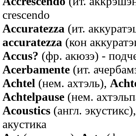
Аccrescendo
(ит. аккрэшэн
crescendo
Аccuratezza
(ит. аккуратэ
accuratezza
(кон аккуратэ
Аccus?
(фр. акюзэ) - подч
Аcerbamente
(ит. ачербамэ
Аchtel
(нем. ахтэль),
Acht
Аchtelpause
(нем. ахтэльпа
Аcoustics
(англ. экустикс)
акустика