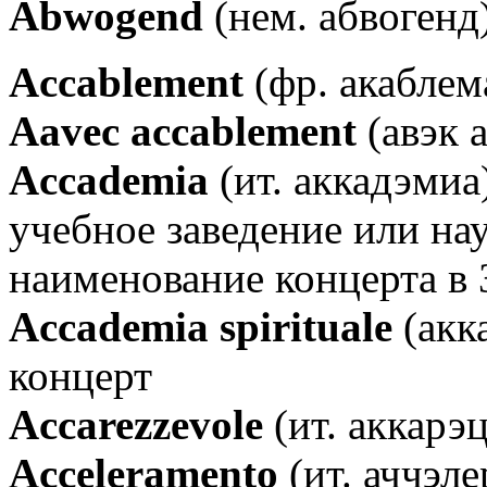
Аbwogend
(нем. абвогенд
Аccablement
(фр. акаблем
Аavec accablement
(авэк 
Аccademia
(ит. аккадэмиа
учебное заведение или на
наименование концерта в 
Аccademia spirituale
(акк
концерт
Аccarezzevole
(ит. аккарэ
Аcceleramento
(ит. аччэле