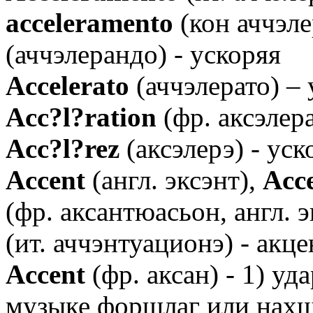
acceleramento
(кон аччэле
(аччэлерандо) - ускоряя
Аccelerato
(аччэлерато) –
Аcc?l?ration
(фр. аксэлер
Аcc?l?rez
(аксэлерэ) - уск
Аccent
(англ. эксэнт),
Аcc
(фр. аксантюасьон, англ.
(ит. аччэнтуационэ) - акце
Аccent
(фр. аксан) - 1) уд
музыке форшлаг или нах