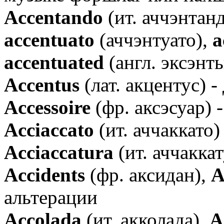
Аccentando
(ит. аччэнтан
accentuato
(аччэнтуато),
a
accentuated
(англ. эксэнт
Аccentus
(лат. акцентус) 
Аccessoire
(фр. аксэсуар) 
Аcciaccato
(ит. аччаккато)
Аcciaccatura
(ит. аччакка
Аccidents
(фр. аксидан),
А
альтерации
Аccolada
(ит. акколада),
А