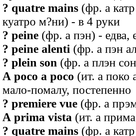
? quatre mains
(фр. а катр
куатро м?ни) - в 4 руки
? peine
(фр. а пэн) - едва, 
? peine alenti
(фр. а пэн а
? plein son
(фр. а плэн со
А росо а росо
(ит. а поко 
мало-помалу, постепенно
? premiere vue
(фр. а прэм
А prima vista
(ит. а прима
? quatre mains
(фр. а катр