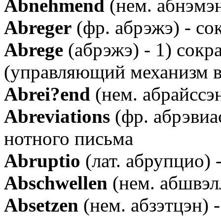
Аbnehmend
(нем. абнэмэн
Аbreger
(фр. абрэжэ) - со
Аbrege
(абрэжэ) - 1) сокр
(управляющий механизм в
Аbrei?end
(нем. абрайссэн
Аbreviations
(фр. абрэвиа
нотного письма
Аbruptio
(лат. абрупцио) 
Аbschwellen
(нем. абшвэлл
Аbsetzen
(нем. абзэтцэн) -