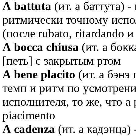
А battuta
(ит. а баттута) -
ритмически точному исп
(после rubato, ritardando и 
А bocca chiusa
(ит. а бокк
[петь] с закрытым ртом
А bene placito
(ит. а бэнэ 
темп и ритм по усмотрен
исполнителя, то же, что a p
piacimento
А cadenza
(ит. а кадэнца) 