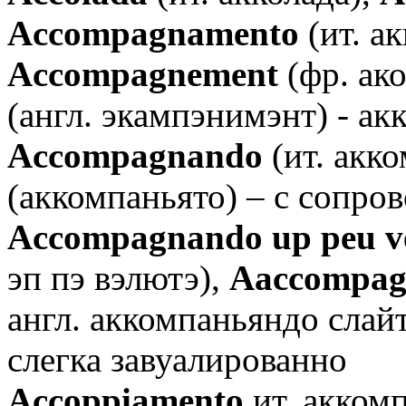
Аccompagnamento
(ит. а
Аccompagnement
(фр. ак
(англ. экампэнимэнт) - а
Аccompagnando
(ит. акк
(аккомпаньято) – с сопро
Аccompagnando up peu v
эп пэ вэлютэ),
Аaccompagn
англ. аккомпаньяндо слай
слегка завуалированно
Аccoppiamento
ит. аккомп