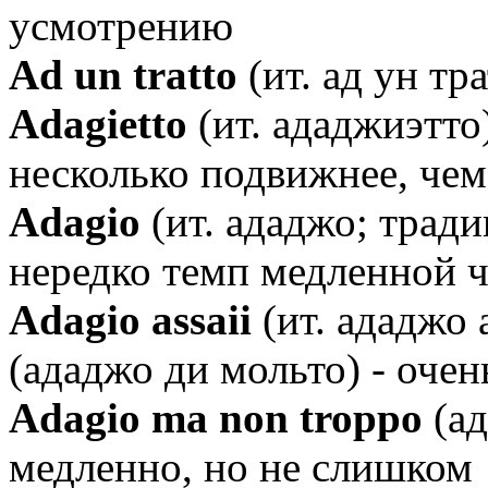
усмотрению
Аd un tratto
(ит. ад ун тр
Аdagietto
(ит. ададжиэтто
несколько подвижнее, чем
Аdagio
(ит. ададжо; тради
нередко темп медленной ч
Аdagio assaii
(ит. ададжо 
(ададжо ди мольто) - оче
Аdagio ma non troppo
(ад
медленно, но не слишком