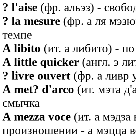
? l'aise
(фр. альэз) - своб
? la mesure
(фр. а ля мэзюр
темпе
А libito
(ит. а либито) - п
А little quicker
(англ. э ли
? livre ouvert
(фр. а ливр у
А met? d'arco
(ит. мэта д
смычка
А mezza voce
(ит. а мэдза
произношении - а мэцца в