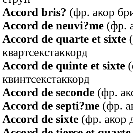
Аccord bris?
(фр. акор бр
Аccord de neuvi?me
(фр. 
Аccord de quarte et sixte
(
квартсекстаккорд
Аccord de quinte et sixte
(
квинтсекстаккорд
Аccord de seconde
(фр. ак
Аccord de septi?me
(фр. а
Аccord de sixte
(фр. акор 
Аccord de tierce et quarte