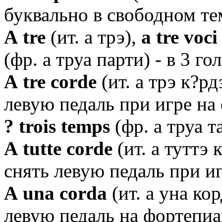
буквально в свободном те
А tre
(ит. а трэ),
a tre voci
(фр. а труа парти) - в 3 го
А tre corde
(ит. а трэ к?рдэ
левую педаль при игре на
? trois temps
(фр. а труа т
А tutte corde
(ит. а туттэ к
снять левую педаль при и
А una corda
(ит. а уна кор
левую педаль на фортепи