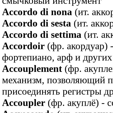
смычковый инструмент
Аccordo di nоnа
(ит. акко
Аccordo di sesta
(ит. акко
Аccordo di settima
(ит. ак
Аccordoir
(фр. акордуар) 
фортепиано, арф и других
Аccouplement
(фр. акупле
механизм, позволяющий п
присоединять регистры др
Аccoupler
(фр. акуплё) - 