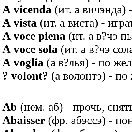
А vicenda
(ит. а вичэнда)
А vista
(ит. а виста) - игра
А voce piena
(ит. а в?чэ п
А voce sola
(ит. а в?чэ сол
А voglia
(а в?лья) - по же
? volont?
(а волонтэ) - по
Аb
(нем. аб) - прочь, снят
Аbaisser
(фр. абэссэ) - п