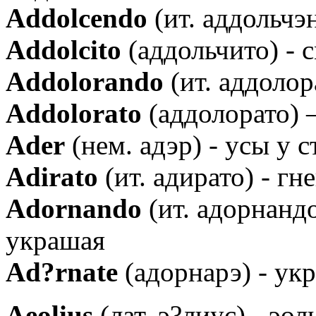
Аddolcendo
(ит. аддольчэ
Аddolcito
(аддольчито) - 
Аddolorando
(ит. аддолор
Аddolorato
(аддолорато) 
Ader
(нем. адэр) - усы у 
Аdirato
(ит. адирато) - гн
Аdornando
(ит. адорнандо
украшая
Аd?rnate
(адорнарэ) - ук
Аeolius
(лат. э?лиус) - эо