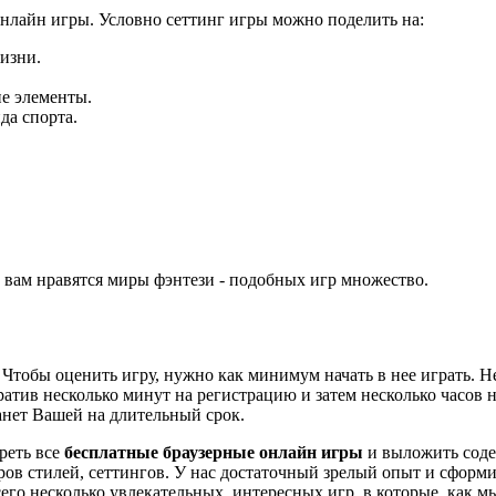
онлайн игры. Условно сеттинг игры можно поделить на:
изни.
ие элементы.
да спорта.
р вам нравятся миры фэнтези - подобных игр множество.
 Чтобы оценить игру, нужно как минимум начать в нее играть. Н
ратив несколько минут на регистрацию и затем несколько часов 
анет Вашей на длительный срок.
реть все
бесплатные браузерные онлайн игры
и выложить соде
ов стилей, сеттингов. У нас достаточный зрелый опыт и сформ
го несколько увлекательных, интересных игр, в которые, как мы 