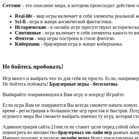
Сеттинг
- это описание мира, в котором происходит действие 
Real-life
- мир игры включает в себя элементы реальной ж
Sci-fi
- игра в жанре космической фантастики.
Исторические
- в онлайн игре присутствуют историческ
Спотивные
- игра включает в себя элементы какого-то ви
Фентези
- мир игры построен в стиле фэнтези.
Киберпанк
- браузерная игра в жанре киберпанка.
Не бойтесь пробовать!
Игр много и выбрать что то для себя не просто. Если, наприме
Не бойтесь побовать!
Браузерные игры - бесплатны.
Выбирайте понравившуюся Вам игру и вперед! Играйте.
Если игра Вам не понравится Вы всегда сможете начать новую.
время - регистрация в большинстве игр простая и быстрая. Пот
игрового мира Вы сможете выбрать именно ту игру, которая ст
Администрация сайта 21one.ru не ставит цели перед собой обоз
переиграть во множество
браузерных он-лайн игр
разных жанр
Именно поэтому в разделе
онлайн игры
будут представлены все