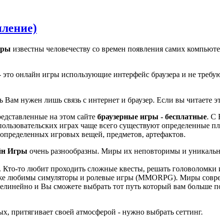
пление)
гры
известны человечеству со времен появления самих компьютеро
- это онлайн игры использующие интерфейс браузера и не треб
 Вам нужен лишь связь с интернет и браузер. Если вы читаете эту
редставленные на этом сайте
браузерные игры - бесплатные
. С
опользовательских играх чаще всего существуют определенные п
определенных игровых вещей, предметов, артефактов.
йн Игры
очень разнообразны. Миры их неповторимы и уникальны.
 Кто-то любит проходить сложные квесты, решать головоломки и
к же любимы симуляторы и ролевые игры (MMORPG). Миры совре
 нелинейно и Вы сможете выбрать тот путь который вам больше 
х, притягивает своей атмосферой - нужно выбрать сеттинг.