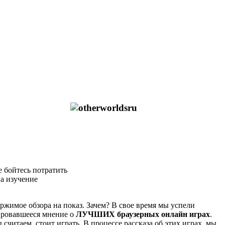
е бойтесь потратить
на изучение
ржимое обзора на показ. Зачем? В свое время мы успели
ировавшееся мнение о
ЛУЧШИХ браузерных онлайн играх
.
считаем, стоит играть. В процессе рассказа об этих играх, мы