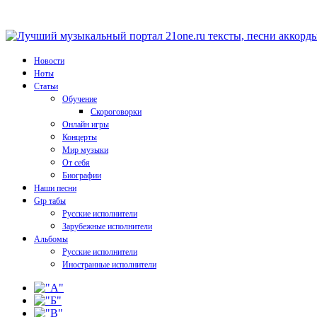
Новости
Ноты
Статьи
Обучение
Скороговорки
Онлайн игры
Концерты
Мир музыки
От себя
Биографии
Наши песни
Gtp табы
Русские исполнители
Зарубежные исполнители
Альбомы
Русские исполнители
Иностранные исполнители