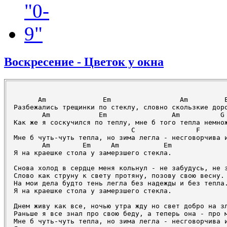
Воскресение - Цветок у окна
      Am              Em                 Am         E
Разбежались трещинки по стеклу, словно скользкие доро
       Am            Em                Am          G

Как же я соскучился по теплу, мне б того тепла немнож
                             C               F       
Мне б чуть-чуть тепла, но зима легла - несговорчива и
       Am        Em     Am           Em

Я на краешке стола у замерзшего стекла.

Снова холод в сердце меня кольнул - не забудусь, не з
Слово как струну к свету протяну, позову свою весну.

На мои дела будто тень легла без надежды и без тепла.
Я на краешке стола у замерзшего стекла.

Днем живу как все, ночью утра жду но свет добро на зл
Раньше я все знал про свою беду, а теперь она - про м
Мне б чуть-чуть тепла, но зима легла - несговорчива и