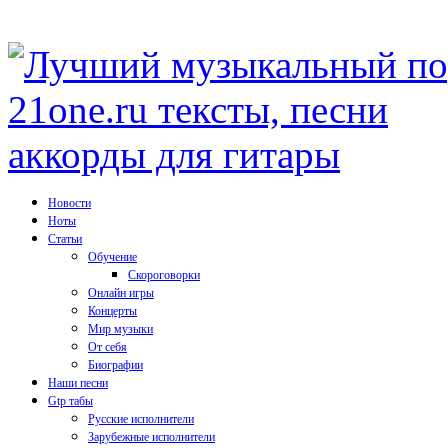
Новости
Ноты
Статьи
Обучение
Скороговорки
Онлайн игры
Концерты
Мир музыки
От себя
Биографии
Наши песни
Gtp табы
Русские исполнители
Зарубежные исполнители