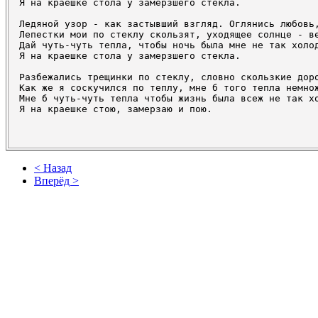
Я на краешке стола у замерзшего стекла.

Ледяной узор - как застывший взгляд. Оглянись любовь,
Лепестки мои по стеклу скользят, уходящее солнце - ве
Дай чуть-чуть тепла, чтобы ночь была мне не так холод
Я на краешке стола у замерзшего стекла.

Разбежались трещинки по стеклу, словно скользкие доро
Как же я соскучился по теплу, мне б того тепла немнож
Мне б чуть-чуть тепла чтобы жизнь была всеж не так хо
Я на краешке стою, замерзаю и пою.

< Назад
Вперёд >