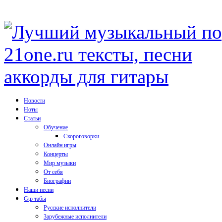
Новости
Ноты
Статьи
Обучение
Скороговорки
Онлайн игры
Концерты
Мир музыки
От себя
Биографии
Наши песни
Gtp табы
Русские исполнители
Зарубежные исполнители