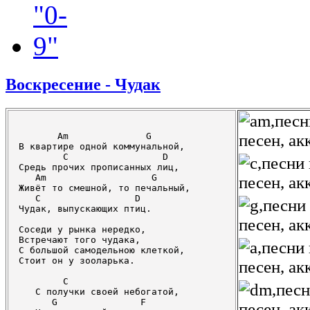
Воскресение - Чудак
       Am              G

В квартире одной коммунальной,

        C                 D

Средь прочих прописанных лиц,

   Am                   G

Живёт то смешной, то печальный,

   C                 D

Чудак, выпускающих птиц.

Соседи у рынка нередко,

Встречают того чудака,

С большой самодельною клеткой,

Стоит он у зооларька.

        C

   С получки своей небогатой,

      G               F
