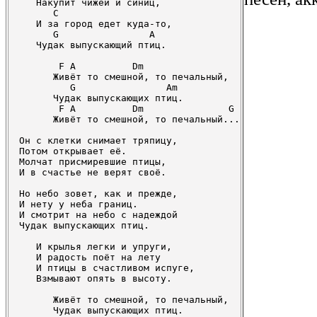
   Накупит чижей и синиц,

      C

   И за город едет куда-то,

      G                A

   Чудак выпускающий птиц.

       F A          Dm

      Живёт то смешной, то печальный,

         G                Am

      Чудак выпускающих птиц.

       F A          Dm               G

      Живёт то смешной, то печальный...

Он с клетки снимает тряпицу,

Потом открывает её.

Молчат присмиревшие птицы,

И в счастье не верят своё.

Но небо зовет, как и прежде,

И нету у неба границ.

И смотрит на небо с надеждой

Чудак выпускающих птиц.

   И крылья легки и упруги,

   И радость поёт на лету

   И птицы в счастливом испуге,

   Взмывают опять в высоту.

      Живёт то смешной, то печальный,

      Чудак выпускающих птиц.
