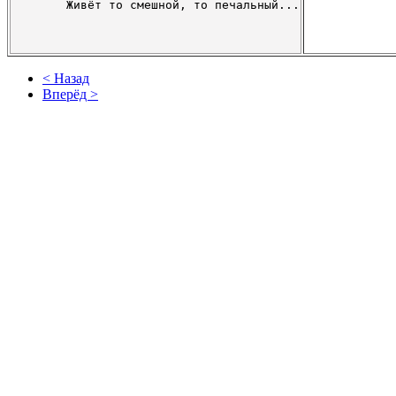
      Живёт то смешной, то печальный...

< Назад
Вперёд >