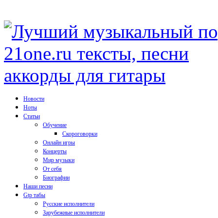
Новости
Ноты
Статьи
Обучение
Скороговорки
Онлайн игры
Концерты
Мир музыки
От себя
Биографии
Наши песни
Gtp табы
Русские исполнители
Зарубежные исполнители