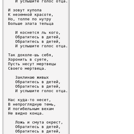
   И услышите голос отца.

И зовут купола 

К неземной красоте,

Но, толпе по нутру 

Больше злата тельца

   И коснется ль кого,

   Обратитесь в детей,

   Обратитесь в детей,

   И услышите голос отца.

Так доколе-шь себя,

Хоронить в суете,

Пусть несут мертвецы

Своего мертвеца.

   Заклинаю живых

   Обратитесь в детей,

   Обратитесь в детей,

   И услышите голос отца.

Нас куда-то несет,

В непроглядную темь,

И погибельным вехам

Не видно конца.

   Ложь и смута окрест,

   Обратитесь в детей,

   Обратитесь в детей,
