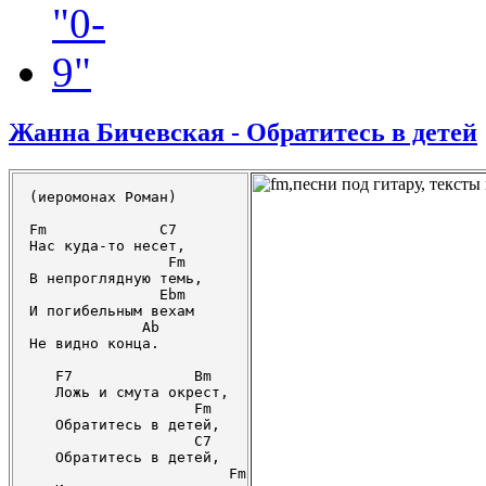
Жанна Бичевская - Обратитесь в детей
(иеромонах Роман)

Fm             C7

Нас куда-то несет,

                Fm

В непроглядную темь,

               Ebm

И погибельным вехам

             Ab 

Не видно конца.

   F7              Bm

   Ложь и смута окрест,

                   Fm

   Обратитесь в детей,

                   C7

   Обратитесь в детей,

                       Fm
