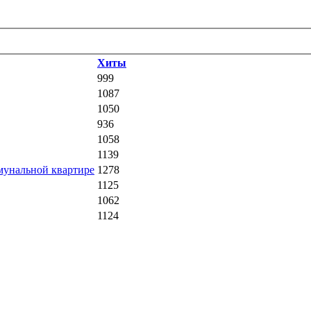
Хиты
999
1087
1050
936
1058
1139
ммунальной квартире
1278
1125
1062
1124