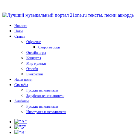
Новости
Ноты
Статьи
Обучение
Скороговорки
Онлайн игры
Концерты
Мир музыки
От себя
Биографии
Наши песни
Gtp табы
Русские исполнители
Зарубежные исполнители
Альбомы
Русские исполнители
Иностранные исполнители