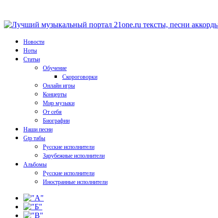
Новости
Ноты
Статьи
Обучение
Скороговорки
Онлайн игры
Концерты
Мир музыки
От себя
Биографии
Наши песни
Gtp табы
Русские исполнители
Зарубежные исполнители
Альбомы
Русские исполнители
Иностранные исполнители