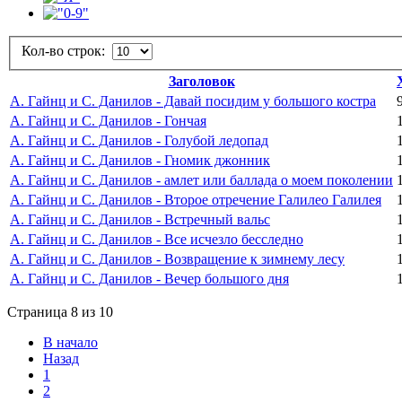
Кол-во строк:
Заголовок
А. Гайнц и С. Данилов - Давай посидим у большого костра
А. Гайнц и С. Данилов - Гончая
А. Гайнц и С. Данилов - Голубой ледопад
А. Гайнц и С. Данилов - Гномик джонник
А. Гайнц и С. Данилов - амлет или баллада о моем поколении
А. Гайнц и С. Данилов - Второе отречение Галилео Галилея
А. Гайнц и С. Данилов - Встречный вальс
А. Гайнц и С. Данилов - Все исчезло бесследно
А. Гайнц и С. Данилов - Возвращение к зимнему лесу
А. Гайнц и С. Данилов - Вечер большого дня
Страница 8 из 10
В начало
Назад
1
2