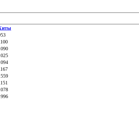
Хиты
953
1100
1090
1025
1094
1167
1559
1151
1078
1996