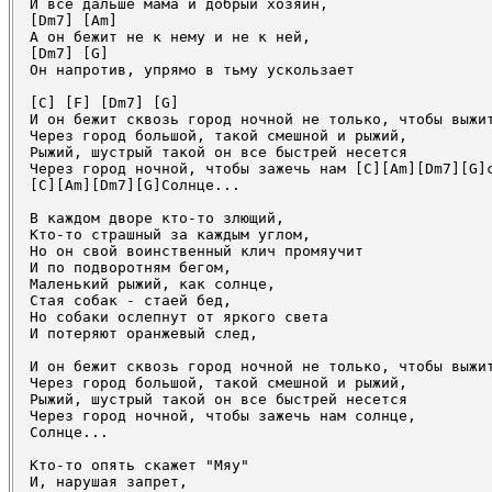
И все дальше мама и добрый хозяин,

[Dm7] [Am]

А он бежит не к нему и не к ней,

[Dm7] [G]

Он напротив, упрямо в тьму ускользает

[C] [F] [Dm7] [G]

И он бежит сквозь город ночной не только, чтобы выжит
Через город большой, такой смешной и рыжий,

Рыжий, шустрый такой он все быстрей несется

Через город ночной, чтобы зажечь нам [C][Am][Dm7][G]с
[C][Am][Dm7][G]Солнце...

В каждом дворе кто-то злющий,

Кто-то страшный за каждым углом,

Но он свой воинственный клич промяучит

И по подворотням бегом,

Маленький рыжий, как солнце,

Стая собак - стаей бед,

Но собаки ослепнут от яркого света

И потеряют оранжевый след,

И он бежит сквозь город ночной не только, чтобы выжит
Через город большой, такой смешной и рыжий,

Рыжий, шустрый такой он все быстрей несется

Через город ночной, чтобы зажечь нам солнце,

Солнце...

Кто-то опять скажет "Мяу"

И, нарушая запрет,
