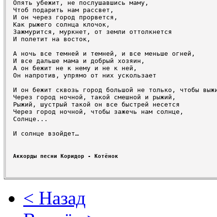
Опять убежит, не послушавшись маму,

Чтоб подарить нам рассвет,

И он через город прорвется,

Как рыжего солнца клочок,

Зажмурится, муркнет, от земли оттолкнется

И полетит на восток,

А ночь все темней и темней, и все меньше огней,

И все дальше мама и добрый хозяин,

А он бежит не к нему и не к ней,

Он напротив, упрямо от них ускользает

И он бежит сквозь город большой не только, чтобы выжи
Через город ночной, такой смешной и рыжий,

Рыжий, шустрый такой он все быстрей несется

Через город ночной, чтобы зажечь нам солнце,

Солнце...

И солнце взойдет…
Аккорды песни Коридор - Котёнок 
< Назад