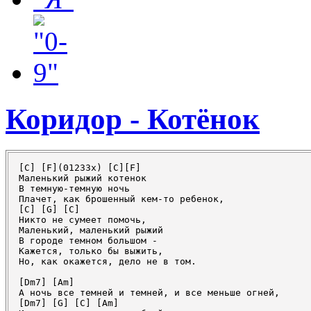
Коридор - Котёнок
[C] [F](01233x) [C][F]

Маленький рыжий котенок

В темную-темную ночь

Плачет, как брошенный кем-то ребенок,

[C] [G] [C]

Никто не сумеет помочь,

Маленький, маленький рыжий

В городе темном большом -

Кажется, только бы выжить,

Но, как окажется, дело не в том.

[Dm7] [Am]

А ночь все темней и темней, и все меньше огней,

[Dm7] [G] [C] [Am]
