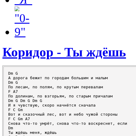
Коридор - Ты ждёшь
Dm G

А дорога бежит по городам большим и малым

Dm G

По лесам, по полям, по крутым перевалам

F A7

По долинам, по взгорьям, по старым причалам

Dm G Dm G Dm G

И я чувствую, скоро начнётся сначала

F C Gm

Вот и сказочный лес, вот и небо чужой стороны

F C Gm A7

Снова что-то умрёт, снова что-то воскреснет, если

Dm

Ты ждёшь меня, ждёшь
