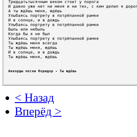
Тридцатьтысячным веком стоит у порога

И давно уже нет ни меня и ни тех, с кем делил я дорог
А ты ждёшь меня, ждёшь

Улыбаясь портрету в потрёпанной рамке

И в солнце, и в дождь

Улыбаясь портрету в потрёпанной рамке

Быль или небыль

Когда бы я не был

Улыбаясь портрету в потрёпанной рамке

Ты ждёшь меня всегда

Ты ждёшь меня, ждёшь

И в солнце, и в дождь

Ты ждёшь меня, ждёшь
Аккорды песни Коридор - Ты ждёшь
< Назад
Вперёд >