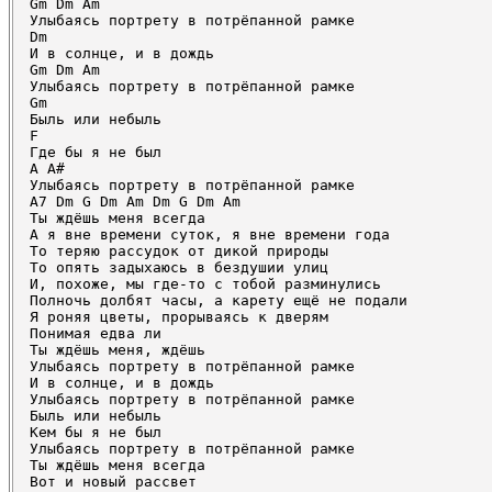
Gm Dm Am

Улыбаясь портрету в потрёпанной рамке

Dm

И в солнце, и в дождь

Gm Dm Am

Улыбаясь портрету в потрёпанной рамке

Gm

Быль или небыль

F

Где бы я не был

A A#

Улыбаясь портрету в потрёпанной рамке

A7 Dm G Dm Am Dm G Dm Am

Ты ждёшь меня всегда

А я вне времени суток, я вне времени года

То теряю рассудок от дикой природы

То опять задыхаюсь в бездушии улиц

И, похоже, мы где-то с тобой разминулись

Полночь долбят часы, а карету ещё не подали

Я роняя цветы, прорываясь к дверям

Понимая едва ли

Ты ждёшь меня, ждёшь

Улыбаясь портрету в потрёпанной рамке

И в солнце, и в дождь

Улыбаясь портрету в потрёпанной рамке

Быль или небыль

Кем бы я не был

Улыбаясь портрету в потрёпанной рамке

Ты ждёшь меня всегда

Вот и новый рассвет
