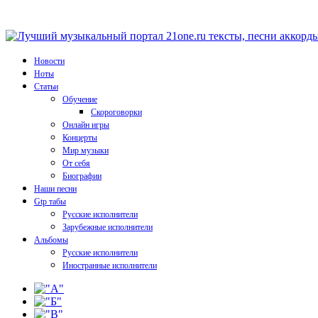
Новости
Ноты
Статьи
Обучение
Скороговорки
Онлайн игры
Концерты
Мир музыки
От себя
Биографии
Наши песни
Gtp табы
Русские исполнители
Зарубежные исполнители
Альбомы
Русские исполнители
Иностранные исполнители