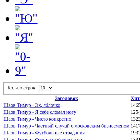
Кол-во строк:
Заголовок
Хи
Шаов Тимур - Эх, яблочко
146
Шаов Тимур - Я себе сломал ногу
125
Шаов Тимур - Чисто конкретно
132
Шаов Тимур - Частный случай с московским бизнесменом
141
Шаов Тимур - Футбольные страдания
193
Шаов Тимур - Фамильный медальон
139