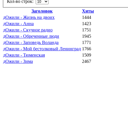
Кол-во строк:
Заголовок
Хиты
дОжили - Жизнь на двоих
1444
дОжили - Анна
1423
дОжили - Скучное радио
1751
дОжили - Обреченные люди
1945
дОжили - Заповедь Воланда
1771
дОжили - Мой бестолковый Ленинград
1766
дОжили - Тюменская
1509
дОжили - Зима
2467