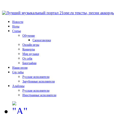
Новости
Ноты
Статьи
Обучение
Скороговорки
Онлайн игры
Концерты
Мир музыки
От себя
Биографии
Наши песни
Gtp табы
Русские исполнители
Зарубежные исполнители
Альбомы
Русские исполнители
Иностранные исполнители