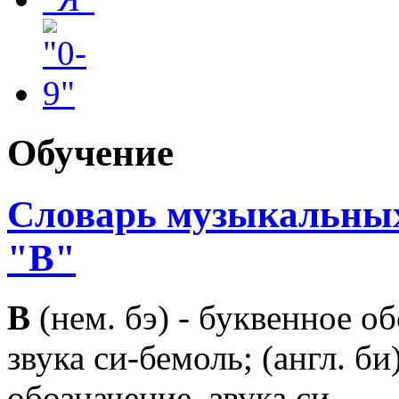
Обучение
Словарь музыкальных
"B"
В
(нем. бэ) - буквенное о
звука си-бемоль; (англ. би
обозначение. звука си