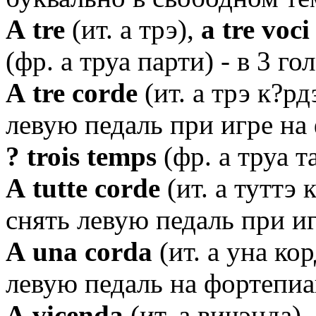
А tre
(ит. а трэ),
a tre voci
(фр. а труа парти) - в 3 го
А tre corde
(ит. а трэ к?рдэ
левую педаль при игре на
? trois temps
(фр. а труа т
А tutte corde
(ит. а туттэ к
снять левую педаль при и
А una corda
(ит. а уна кор
левую педаль на фортепи
А vicenda
(ит. а вичэнда)