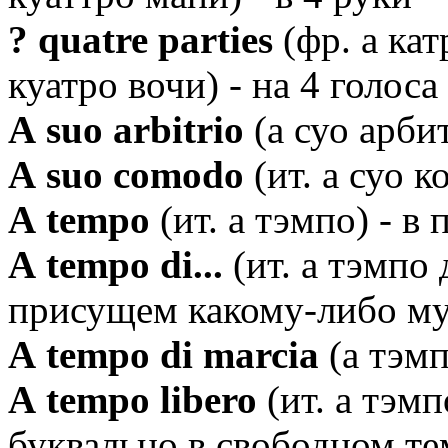
? quatre parties
(фр. а кат
куатро вочи) - на 4 голоса
А suo arbitrio
(а суо арби
А suo comodo
(ит. а суо 
А tempo
(ит. а тэмпо) - в
А tempo di...
(ит. а тэмпо 
присущем какому-либо м
А tempo di marcia
(а тэм
А tempo libero
(ит. а тэм
буквально в свободном те