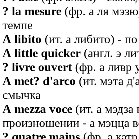
? la mesure
(фр. а ля мэзюр
темпе
А libito
(ит. а либито) - п
А little quicker
(англ. э ли
? livre ouvert
(фр. а ливр у
А met? d'arco
(ит. мэта д
смычка
А mezza voce
(ит. а мэдза
произношении - а мэцца в
? quatre mains
(фр. а катр