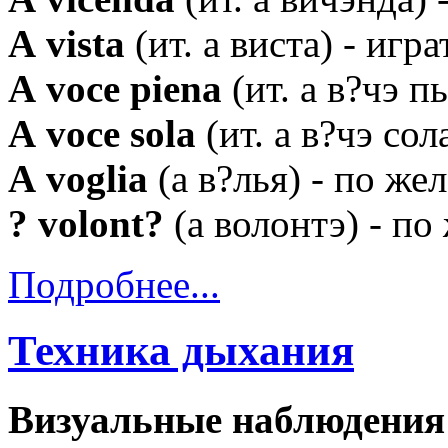
А vista
(ит. а виста) - игра
А voce piena
(ит. а в?чэ п
А voce sola
(ит. а в?чэ сол
А voglia
(а в?лья) - по же
? volont?
(а волонтэ) - по
Подробнее...
Техника дыхания
Визуальные наблюдения 