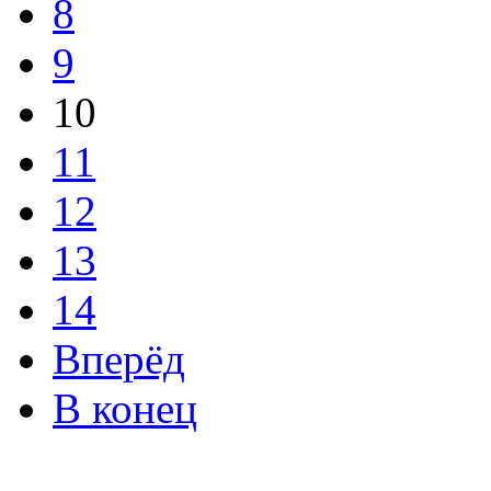
8
9
10
11
12
13
14
Вперёд
В конец