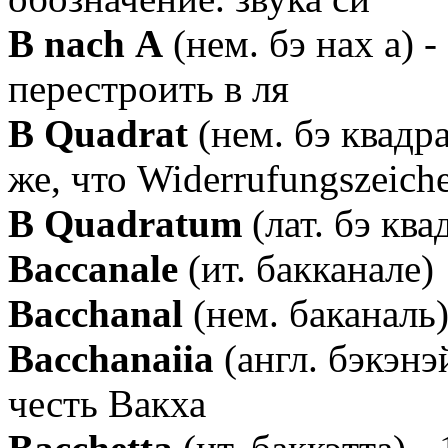
B nach А
(нем. бэ нах а) -
перестроить в ля
В Quadrat
(нем. бэ квадра
же, что Widerrufungszeich
В Quadratum
(лат. бэ ква
Baccanale
(ит. бакканале)
Bacchanal
(нем. баканаль
Bacchanaiia
(англ. бэкэнэ
честь Вакха