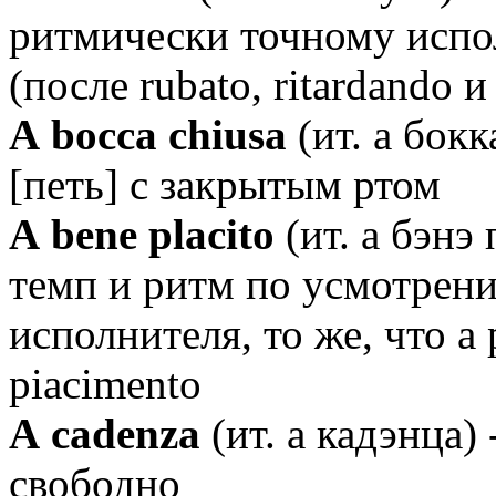
ритмически точному исп
(после rubato, ritardando и 
А bocca chiusa
(ит. а бокк
[петь] с закрытым ртом
А bene placito
(ит. а бэнэ 
темп и ритм по усмотрен
исполнителя, то же, что a p
piacimento
А cadenza
(ит. а кадэнца) 
свободно