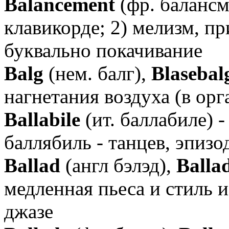
Balancement
(фр. балансм
клавикорде; 2) мелизм, пр
буквально покачивание
Balg
(нем. балг),
Blasebal
нагнетания воздуха (в орг
Ballabile
(ит. баллабиле) -
баллябиль - танцев, эпизод
Ballad
(англ бэлэд),
Balla
медленная пьеса и стиль и
джазе