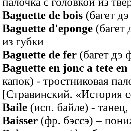
палочка с головкой из тве
Baguette de bois
(багет дэ 
Baguette d'eponge
(багет 
из губки
Baguette de fer
(багет дэ ф
Baguette en jonc a tete en
капок) - тростниковая пал
[Стравинский. «История с
Baile
(исп. байле) - танец,
Baisser
(фр. бэссэ) – пон