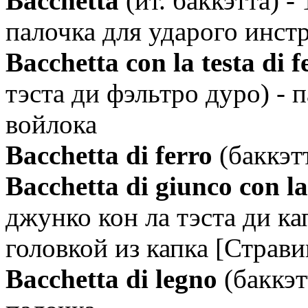
Bacchetta
(ит. баккэтта) -
палочка для ударого инст
Bacchetta con la testa di f
тэста ди фэльтро дуро) - 
войлока
Bacchetta di ferro
(баккэтт
Bacchetta di giunco con la
джунко кон ла тэста ди ка
головкой из капка [Страв
Bacchetta di legno
(баккэт