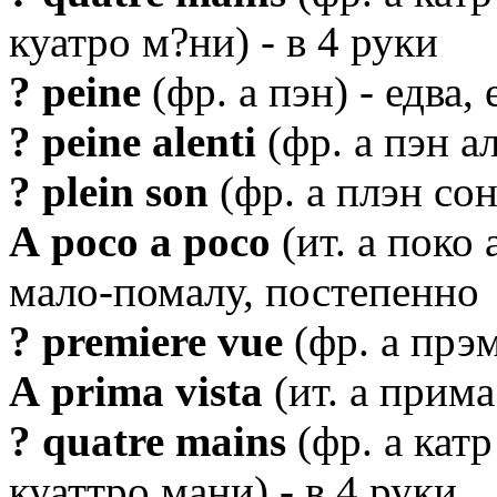
куатро м?ни) - в 4 руки
? peine
(фр. а пэн) - едва, 
? peine alenti
(фр. а пэн а
? plein son
(фр. а плэн со
А росо а росо
(ит. а поко 
мало-помалу, постепенно
? premiere vue
(фр. а прэм
А prima vista
(ит. а прима
? quatre mains
(фр. а катр
куаттро мани) - в 4 руки