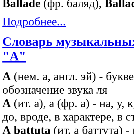
Ballade
(фр. баляд),
Balla
Подробнее...
Словарь музыкальных
"A"
А
(нем. а, англ. эй) - букв
обозначение звука ля
А
(ит. а), а (фр. а) - на, у, к
до, вроде, в характере, в с
А battuta
(ит. а баттута) -