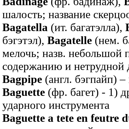
Badinage
(фр. бадинаж),
шалость; название скерцо
Bagatella
(ит. багатэлла),
бэгэтэл),
Bagatelle
(нем. б
мелочь; назв. небольшой 
содержанию и нетрудной 
Bagpipe
(англ. бэгпайп) –
Baguette
(фр. багет) - 1) 
ударного инструмента
Baguette a tete en feutre 