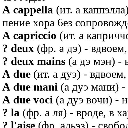
А cappella
(ит. а каппэлла
пение хора 6eз сопровож
А capriccio
(ит. а капричч
? deux
(фр. а дэ) - вдвоем
? deux mains
(а дэ мэн) - 
А due
(ит. а дуэ) - вдвоем
А due mani
(а дуэ мани) -
А due voci
(а дуэ вочи) - 
? la
(фр. а ля) - вроде, в х
? l'aise
(фр. альэз) - своб